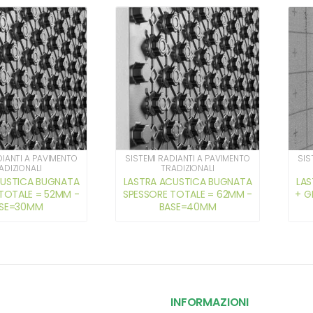
DIANTI A PAVIMENTO
SISTEMI RADIANTI A PAVIMENTO
SIS
ADIZIONALI
TRADIZIONALI
CUSTICA BUGNATA
LASTRA ACUSTICA BUGNATA
LAS
TOTALE = 52MM -
SPESSORE TOTALE = 62MM -
+ G
SE=30MM
BASE=40MM
INFORMAZIONI