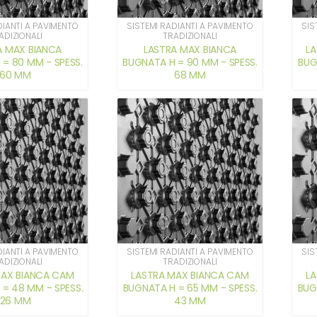
DIANTI A PAVIMENTO
SISTEMI RADIANTI A PAVIMENTO
SIS
ADIZIONALI
TRADIZIONALI
A MAX BIANCA
LASTRA MAX BIANCA
L
= 80 MM - SPESS.
BUGNATA H = 90 MM - SPESS.
BUG
60 MM
68 MM
DIANTI A PAVIMENTO
SISTEMI RADIANTI A PAVIMENTO
SIS
ADIZIONALI
TRADIZIONALI
MAX BIANCA CAM
LASTRA MAX BIANCA CAM
L
= 48 MM - SPESS.
BUGNATA H = 65 MM - SPESS.
BUG
26 MM
43 MM