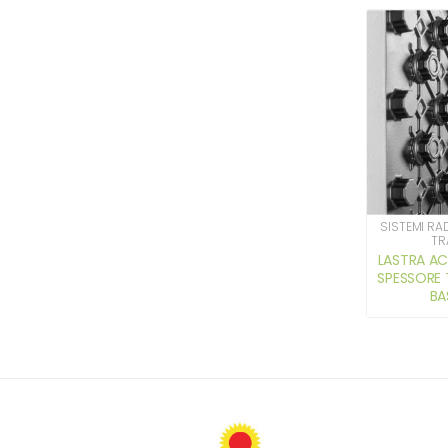
SISTEMI RA
TR
LASTRA A
SPESSORE 
BA