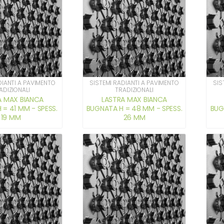
DIANTI A PAVIMENTO
SISTEMI RADIANTI A PAVIMENTO
SIS
ADIZIONALI
TRADIZIONALI
A MAX BIANCA
LASTRA MAX BIANCA
= 41 MM - SPESS.
BUGNATA H = 48 MM - SPESS.
BUG
19 MM
26 MM