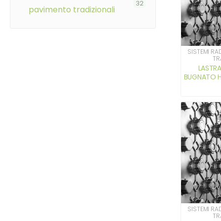
32
pavimento tradizionali
SISTEMI RA
TR
LASTRA
BUGNATO H 
SISTEMI RA
TR