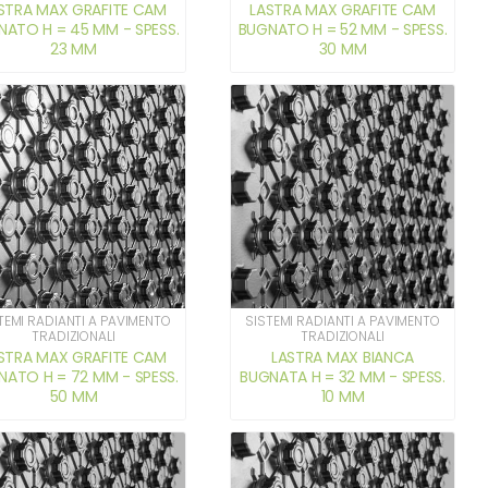
STRA MAX GRAFITE CAM
LASTRA MAX GRAFITE CAM
NATO H = 45 MM - SPESS.
BUGNATO H = 52 MM - SPESS.
23 MM
30 MM
TEMI RADIANTI A PAVIMENTO
SISTEMI RADIANTI A PAVIMENTO
TRADIZIONALI
TRADIZIONALI
STRA MAX GRAFITE CAM
LASTRA MAX BIANCA
NATO H = 72 MM - SPESS.
BUGNATA H = 32 MM - SPESS.
50 MM
10 MM