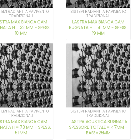
TEMI RADIANTI A PAVIMENTO
SISTEMI RADIANTI A PAVIMENTO
TRADIZIONALI
TRADIZIONALI
ASTRA MAX BIANCA CAM
LASTRA MAX BIANCA CAM
NATA H = 32 MM - SPESS.
BUGNATA H = 41 MM - SPESS.
10 MM
19 MM
TEMI RADIANTI A PAVIMENTO
SISTEMI RADIANTI A PAVIMENTO
TRADIZIONALI
TRADIZIONALI
ASTRA MAX BIANCA CAM
LASTRA ACUSTICA BUGNATA
NATA H = 73 MM - SPESS.
SPESSORE TOTALE = 47MM -
51 MM
BASE=25MM