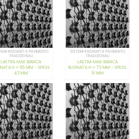
TEMI RADIANTI A PAVIMENTO
SISTEMI RADIANTI A PAVIMENTO
TRADIZIONALI
TRADIZIONALI
LASTRA MAX BIANCA
LASTRA MAX BIANCA
NATA H = 65 MM - SPESS.
BUGNATA H = 73 MM - SPESS.
43 MM
51 MM