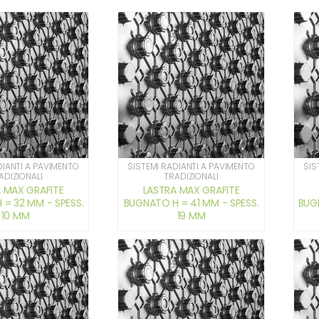
DIANTI A PAVIMENTO
SISTEMI RADIANTI A PAVIMENTO
SIS
ADIZIONALI
TRADIZIONALI
 MAX GRAFITE
LASTRA MAX GRAFITE
= 32 MM - SPESS.
BUGNATO H = 41 MM - SPESS.
BUG
10 MM
19 MM