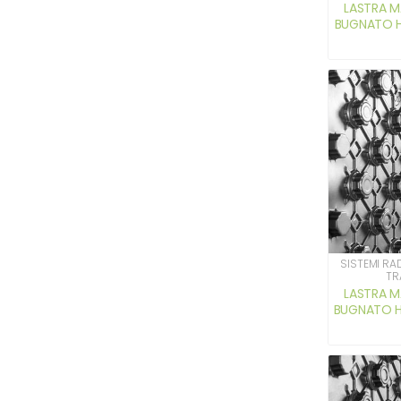
LASTRA M
BUGNATO H 
SISTEMI RA
TR
LASTRA M
BUGNATO H 