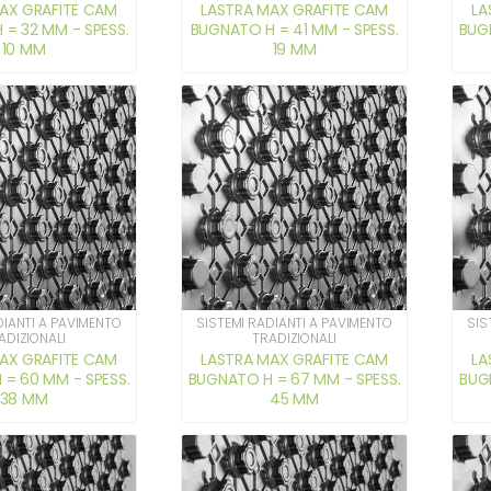
AX GRAFITE CAM
LASTRA MAX GRAFITE CAM
LA
= 32 MM - SPESS.
BUGNATO H = 41 MM - SPESS.
BUG
10 MM
19 MM
DIANTI A PAVIMENTO
SISTEMI RADIANTI A PAVIMENTO
SIS
ADIZIONALI
TRADIZIONALI
AX GRAFITE CAM
LASTRA MAX GRAFITE CAM
LA
= 60 MM - SPESS.
BUGNATO H = 67 MM - SPESS.
BUG
38 MM
45 MM