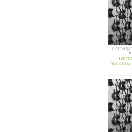
SISTEMI RA
TR
LASTR
BUGNATA H 