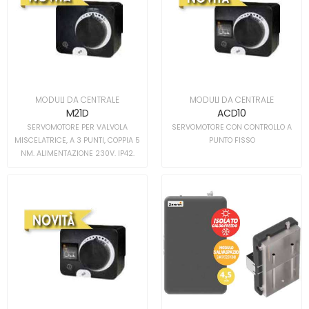
MODULI DA CENTRALE
MODULI DA CENTRALE
M21D
ACD10
SERVOMOTORE PER VALVOLA
SERVOMOTORE CON CONTROLLO A
MISCELATRICE, A 3 PUNTI, COPPIA 5
PUNTO FISSO
NM. ALIMENTAZIONE 230V. IP42.