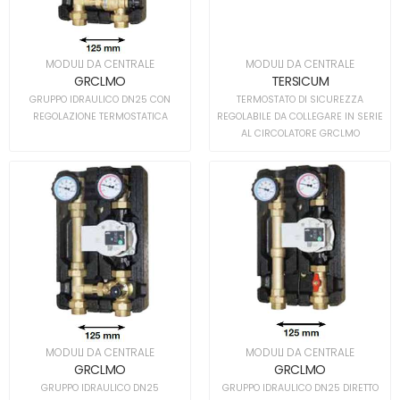
MODULI DA CENTRALE
MODULI DA CENTRALE
GRCLMO
TERSICUM
GRUPPO IDRAULICO DN25 CON
TERMOSTATO DI SICUREZZA
REGOLAZIONE TERMOSTATICA
REGOLABILE DA COLLEGARE IN SERIE
AL CIRCOLATORE GRCLMO
MODULI DA CENTRALE
MODULI DA CENTRALE
GRCLMO
GRCLMO
GRUPPO IDRAULICO DN25
GRUPPO IDRAULICO DN25 DIRETTO