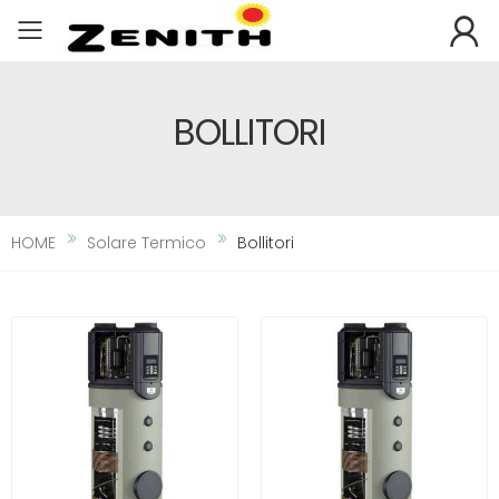
Toggle mobile menu
BOLLITORI
HOME
Solare Termico
Bollitori