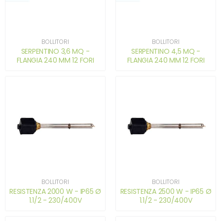
BOLLITORI
BOLLITORI
SERPENTINO 3,6 MQ -
SERPENTINO 4,5 MQ -
FLANGIA 240 MM 12 FORI
FLANGIA 240 MM 12 FORI
BOLLITORI
BOLLITORI
RESISTENZA 2000 W - IP65 Ø
RESISTENZA 2500 W - IP65 Ø
1.1/2 - 230/400V
1.1/2 - 230/400V