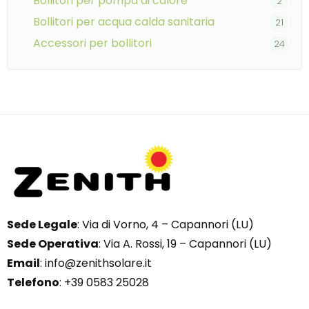
bollitori per pompa di calore
2
bollitori per acqua calda sanitaria
21
accessori per bollitori
24
Sede Legale
: Via di Vorno, 4 – Capannori (LU)
Sede Operativa
: Via A. Rossi, 19 – Capannori (LU)
Email
:
info@zenithsolare.it
Telefono
:
+39 0583 25028