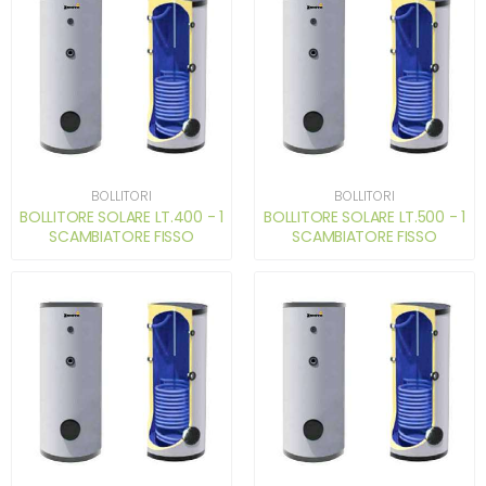
BOLLITORI
BOLLITORI
BOLLITORE SOLARE LT.400 - 1
BOLLITORE SOLARE LT.500 - 1
SCAMBIATORE FISSO
SCAMBIATORE FISSO