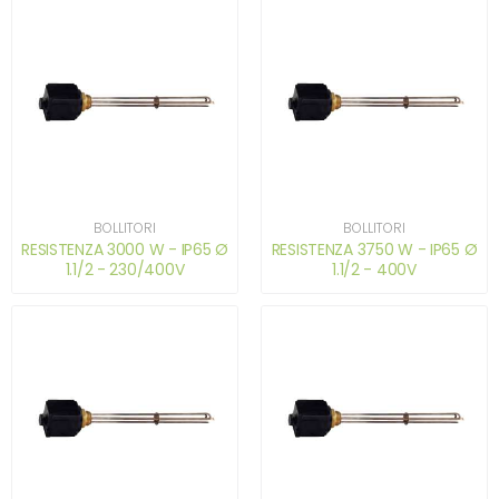
BOLLITORI
BOLLITORI
RESISTENZA 3000 W - IP65 Ø
RESISTENZA 3750 W - IP65 Ø
1.1/2 - 230/400V
1.1/2 - 400V