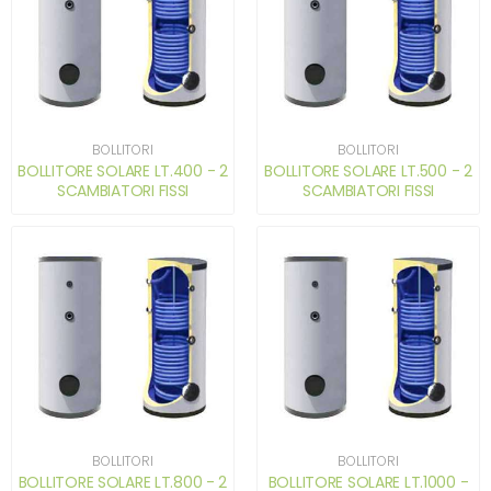
BOLLITORI
BOLLITORI
BOLLITORE SOLARE LT.400 - 2
BOLLITORE SOLARE LT.500 - 2
SCAMBIATORI FISSI
SCAMBIATORI FISSI
BOLLITORI
BOLLITORI
BOLLITORE SOLARE LT.800 - 2
BOLLITORE SOLARE LT.1000 -