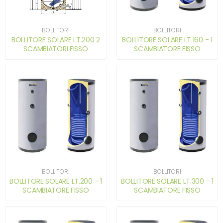
BOLLITORI
BOLLITORI
BOLLITORE SOLARE LT.200 2
BOLLITORE SOLARE LT.160 - 1
SCAMBIATORI FISSO
SCAMBIATORE FISSO
BOLLITORI
BOLLITORI
BOLLITORE SOLARE LT.200 - 1
BOLLITORE SOLARE LT.300 - 1
SCAMBIATORE FISSO
SCAMBIATORE FISSO